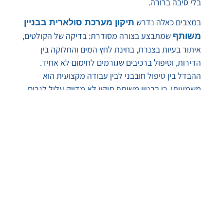
בלי סיבה ברורה.
במצבים כאלה נדרש
תיקון מערכת סולארית בבניין
שמתבצע בצורה מסודרת: בדיקה של הקולטים,
משותף
איתור בעיות בצנרת, בחינת לחץ המים והחלוקה בין
הדירות, וטיפול ברכיבים שגורמים לחימום לא אחיד.
ההבדל בין טיפול חובבני לבין עבודה מקצועית הוא
משמעותי, כי בבניין משותף תיקון לא מדויק עלול לגרום
לתקלות חוזרות ולתסכול של ועד הבית והדיירים.
איך תחזוקה נכונה חוסכת
כסף לאורך זמן?
תחזוקה חכמה לא חייבת להיות סיפור גדול. לעיתים ניקוי,
בדיקה תקופתית, או החלפה של רכיב אחד בזמן, יכולים
למנוע תקלה שגוררת הוצאות גבוהות בהרבה. כשהמערכת
מתוחזקת נכון, היא מחממת מהר יותר, עובדת ביעילות