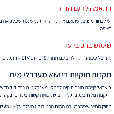
התאמה לדגם הדוד
יש לבחור מערבל שתואם את סוג הדוד (שמש או חשמל), את נפח
רציפה.
שימוש ברכיבי עזר
מערבל ממונע יותקן לרוב עם תחנת ETS ועם ETV – התקנים המאפשרים שליטה קלה ומדויקת בטמפרטורה. יש להקפיד על שימוש בצינורות איכותיים ועמידים.
תקנות חוקיות בנושא מערבלי מים
בישראל קיימת חובה חוקית להתקין מערבל מים בכל דוד חדש
התקנות נולדו בעקבות מקרים של כוויות קשות בילדים ובקשי
החוק מחייב שטמפרטורת המים החמים לא תעלה על 55 מעלות צלזיוס בנקודת היציאה מהדוד. מערבל מים איכותי הוא הדרך היחידה לעמוד בדרישה זו.