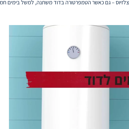
 על טמפרטורה אחידה – לרוב סביב 50 מעלות צלזיוס – גם כאשר הטמפרטורה בדוד משתנה, ל