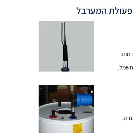
 פעולת המערבל
מום.
וחשמל.
נרת.