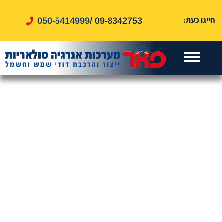
לתוכן
חייגו כעת:
050-5414999
09-8342753 /
עמוד הבית
דוד שמש
אזורי שירות
דוד חשמל
שירותים נוספים
טיפים ומאמרים
מערכות סולאריות