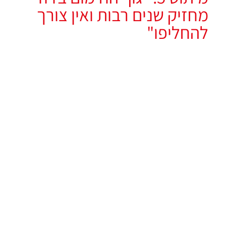
מחזיק שנים רבות ואין צורך
להחליפו"
❌
לא נכון!
גוף החימום בדוד חשוף למים קשים ולאבנית, מה שגורם לו
להתקלקל עם הזמן ולהוריד את יעילות החימום.
✔️
האמת:
כל שנתיים-שלוש מומלץ לבדוק ולהחליף את
גוף החימום אם מצטברת עליו כמות גדולה של אבנית.
שימוש במסנן אבנית יכול להאריך את חייו ולמנוע תקלות.
מיתוס 6: "לחיצה על כפתור
הדוד גורמת לכל המים
להתחמם"