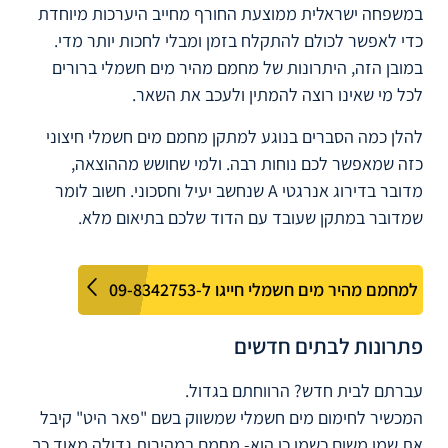
במשפחה ישראלית ממוצעת החורף מחייב היערכות מיוחדת
כדי לאפשר לכולם להתקלח בזמן ומבלי לחכות יותר מדי.
במובן הזה, היתרונות של מחמם מהיר מים חשמלי ברורים
לכל מי שאינו רוצה להמתין ולעכב את השאר.
להלן כמה הסברים בנוגע למתקן מחמם מים חשמלי חיצוני
כזה שמאפשר לכם נוחות רבה. ולמי שחושש מההוצאה,
מדובר בדירוג אנרגטי A שנחשב יעיל וחסכוני. חשוב לומר
שמדובר במתקן שעובד עם הדוד שלכם בתיאום מלא.
למחמם מהיר מים חשמלי חייגו ל-09-8342753
פתרונות לבתים חדשים
עברתם לבית חדש? הרווחתם בגדול.
המכשיר לחימום מים חשמלי שמשווק בשם "פאר היט" קיבל
את שמו משום כשמו כן הוא- מחמם במהירות גדולה מאוד כך