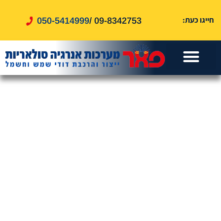
לתוכן
חייגו כעת:
050-5414999
09-8342753 /
עמוד הבית
דוד שמש
אזורי שירות
דוד חשמל
שירותים נוספים
טיפים ומאמרים
מערכות סולאריות