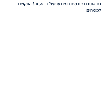
גם אתם רוצים מים חמים עכשיו? ברגע זה? התקשרו
למומחים!
להצעת מחיר התקשרו ל-09-8342753
שאלות ותשובות – מחמם
מהיר מים חשמלי