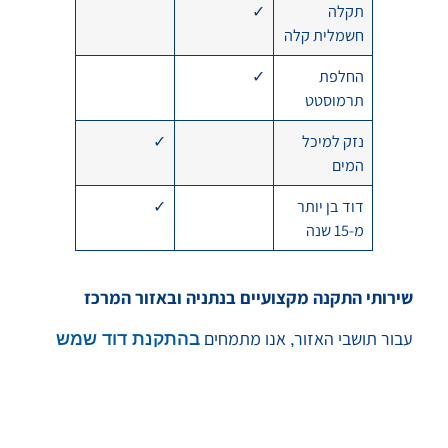
תקלה
✓
חשמלית קלה
החלפת
✓
תרמוסטט
נזק למיכל
✓
המים
דוד בן יותר
✓
מ-15 שנה
שירותי התקנה מקצועיים בנתניה ובאזור המרכז
עבור תושבי האזור, אנו מתמחים
בהתקנת דוד שמש
ובכל אזור המרכז. דודי שמש בנתניה נהנים
בנתניה
מתנאי מזג אוויר אידיאליים, מה שהופך את ההשקעה
בדוד שמש למשתלמת במיוחד.