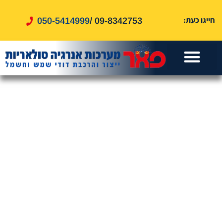
לתוכן
חייגו כעת:
050-5414999
09-8342753 /
עמוד הבית
דוד שמש
אזורי שירות
דוד חשמל
שירותים נוספים
טיפים ומאמרים
מערכות סולאריות