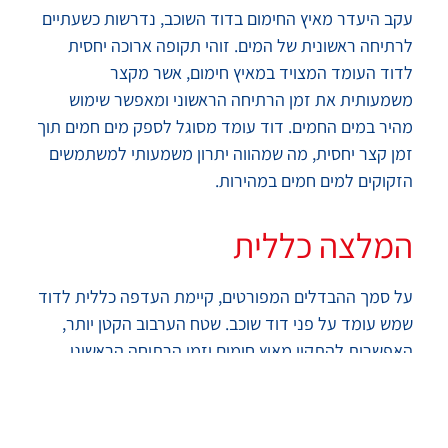
עקב היעדר מאיץ החימום בדוד השוכב, נדרשות כשעתיים
לרתיחה ראשונית של המים. זוהי תקופה ארוכה יחסית
לדוד העומד המצויד במאיץ חימום, אשר מקצר
משמעותית את זמן הרתיחה הראשוני ומאפשר שימוש
מהיר במים החמים. דוד עומד מסוגל לספק מים חמים תוך
זמן קצר יחסית, מה שמהווה יתרון משמעותי למשתמשים
הזקוקים למים חמים במהירות.
המלצה כללית
על סמך ההבדלים המפורטים, קיימת העדפה כללית לדוד
שמש עומד על פני דוד שוכב. שטח הערבוב הקטן יותר,
האפשרות להתקין מאיץ חימום וזמן הרתיחה הראשוני
הקצר יותר, הופכים את הדוד העומד לאופציה היעילה
והמומלצת ברוב המקרים. יתרונות אלו מבטיחים ניצול
אנרגיה מיטבי, חימום מהיר יותר ושימוש נוח יותר במים