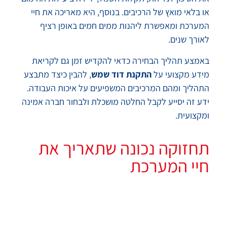
או בלאי מואץ של הרכיבים. בנוסף, היא מאריכה את חיי
המערכת ומאפשרת ליהנות ממים חמים באופן רציף
לאורך שנים.
באמצע תהליך הבחירה כדאי להקדיש זמן גם לקריאת
מידע מקצועי על
התקנת דוד שמש
, להבין כיצד מתבצע
התהליך ומהם המרכיבים המשפיעים על איכות העבודה.
ידע זה יסייע לקבל החלטה מושכלת ולבחור חברה אמינה
ומקצועית.
תחזוקה נכונה שתאריך את
חיי המערכת
גם מערכת איכותית דורשת תחזוקה תקופתית. אחת
למספר שנים מומלץ לבצע בדיקה של גוף החימום,
התרמוסטט, הקולטים, שסתום הביטחון והצנרת. במקומות