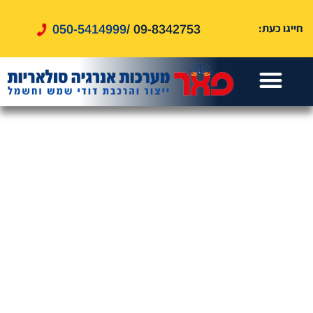
לתוכן
חייגו כעת:
050-5414999
09-8342753 /
עמוד הבית
דוד שמש
אזורי שירות
דוד חשמל
שירותים נוספים
טיפים ומאמרים
מערכות סולאריות