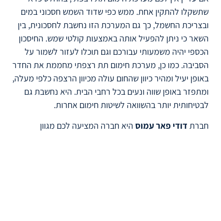
שתשקלו להתקין אחת. ממש כפי שדוד השמש חסכוני במים
ובצריכת החשמל, כך גם המערכת הזו נחשבת לחסכונית, בין
השאר כי ניתן להפעיל אותה באמצעות קולטי שמש. החיסכון
הכספי יהיה משמעותי עבורכם וגם תוכלו לעזור לשמור על
הסביבה. כמו כן, מערכת חימום תת רצפתי מחממת את החדר
באופן יעיל ומהיר כיוון שהחום עולה מכיוון הרצפה כלפי מעלה,
ומתפזר באופן שווה ונעים בכל רחבי הבית. היא נחשבת גם
לבטיחותית יותר בהשוואה לשיטות חימום אחרות.
חברת
דודי פאר עמוס
היא חברה המציעה לכם מגוון
שירותים עבור דודי שמש וחשמל, כולל ניקיון קולטים והתקנת
דוודים. וכמובן
החלפת דוד וכדומה, מזה
תיקון דוד שמש
שנים אנו מספקים את שירותינו לאלפי לקוחות מרוצים
מנתניה ומסביבתה. אם גם אתם רוצים ליהנות ממים חמים
וזמינים וברצונכם לנקות את הקולטים החשופים ללכלוך של
אבק, חול, לשלשת וכדומה – אנחנו נמצאים כאן לשירותכם.