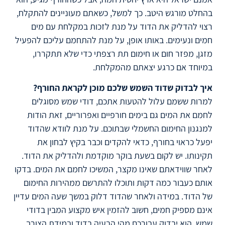
בהחלט מורגש היטב. כך למשל, כשאתם מעוניינים להתקלח,
רצוי להדליק את הדוד על מנת לזכות במקלחת עם מים
חמים ונעימים. באותו אופן, על מנת להתחמם עליכם להפעיל
מזגן, מפזר חום או חימום תת רצפתי כדי שלא תתקררו,
במיוחד אם כרגע יצאתם מהמקלחת.
איך לבדוק שדוד השמש שלכם מוכן לקראת החורף?
למרות ששמם עלול להטעות אתכם, דודי שמש מסוגלים
לחמם את המים גם בימים חורפיים ואפרוריים, זאת הודות
למנגנון החימום החשמלי שבתוכם. על מנת לוודא שהדוד
יפעל כראוי בחורף, כדאי להקדים וכבר בקיץ לבחון את
תקינותו. יש לקום בשעת בוקר מוקדמת ולהדליק את הדוד.
לאחר שווידאתם שאינו מקצר, המשיכו לחמם את המים. בדקו
אותם כעבור כמה דקות ותוכלו להתרשם ממהירות החימום
של הדוד. במידה ולאחר שהדוד דלוק במשך שעה המים עדיין
אינם מספיק חמים, חשוב להזמין איש מקצוע המבין בדודי
שמש. הוא יבדוק עבורכם מהי הבעיה בדוד ובמידת הצורך