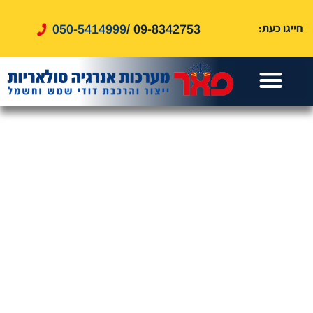
לתוכן
חייגו כעת:
050-5414999
09-8342753 /
עמוד הבית
דוד שמש
אזורי שירות
דוד חשמל
שירותים נוספים
טיפים ומאמרים
מערכות סולאריות