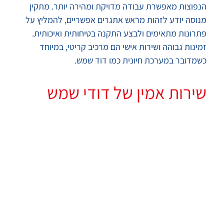
הנפוצות מאפשרת עבודה מדויקת ומהירה יותר. מתקין
מנוסה יודע לזהות מראש אתגרים אפשריים, להמליץ על
פתרונות מתאימים ולבצע התקנה בטיחותית ואיכותית.
זמינות גבוהה ושירות אישי הם מרכיב קריטי, במיוחד
כשמדובר במערכת חיונית כמו דוד שמש.
שירות אמין של דודי שמש
בנתניה
באזור נתניה קיימים תנאים ייחודיים כמו קרבה לים ולחות
גבוהה, המשפיעים על מערכות חימום מים. לכן חשוב
לבחור בשירות מקצועי של
שמבין
דודי שמש בנתניה
את הצרכים המקומיים ויודע להתאים את סוג הדוד
והקולטים לסביבה. עבודה מקצועית כוללת שימוש בציוד
איכותי, התקנה לפי תקנים ומתן אחריות מלאה. כך ניתן
להבטיח אספקת מים חמים יציבה ואמינה לאורך כל השנה.