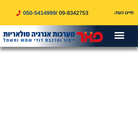
לתוכן
חייגו כעת:
050-5414999
09-8342753 /
עמוד הבית
דוד שמש
אזורי שירות
דוד חשמל
שירותים נוספים
טיפים ומאמרים
מערכות סולאריות