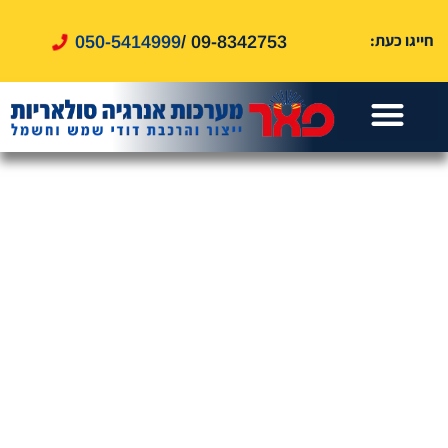
לתוכן
חייגו כעת:
050-5414999
09-8342753 /
עמוד הבית
דוד שמש
אזורי שירות
דוד חשמל
שירותים נוספים
טיפים ומאמרים
מערכות סולאריות