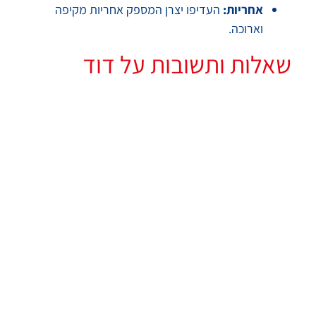
אחריות:
העדיפו יצרן המספק אחריות מקיפה
וארוכה.
שאלות ותשובות על דוד
חשמל 45 ליטר
האם דוד חשמל 45 ליטר
מתאים למקלחת של
משפחה עם ילדים?
כמה זמן באמת צריך
להמתין למים חמים בדוד
45 ליטר?