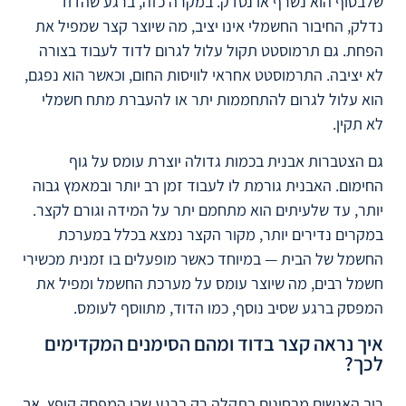
שלבסוף הוא נשרף או נסדק. במקרה כזה, ברגע שהדוד
נדלק, החיבור החשמלי אינו יציב, מה שיוצר קצר שמפיל את
הפחת. גם תרמוסטט תקול עלול לגרום לדוד לעבוד בצורה
לא יציבה. התרמוסטט אחראי לוויסות החום, וכאשר הוא נפגם,
הוא עלול לגרום להתחממות יתר או להעברת מתח חשמלי
לא תקין.
גם הצטברות אבנית בכמות גדולה יוצרת עומס על גוף
החימום. האבנית גורמת לו לעבוד זמן רב יותר ובמאמץ גבוה
יותר, עד שלעיתים הוא מתחמם יתר על המידה וגורם לקצר.
במקרים נדירים יותר, מקור הקצר נמצא בכלל במערכת
החשמל של הבית — במיוחד כאשר מופעלים בו זמנית מכשירי
חשמל רבים, מה שיוצר עומס על מערכת החשמל ומפיל את
המפסק ברגע שסיב נוסף, כמו הדוד, מתווסף לעומס.
איך נראה קצר בדוד ומהם הסימנים המקדימים
לכך?
רוב האנשים מבחינים בתקלה רק ברגע שבו המפסק קופץ. אך