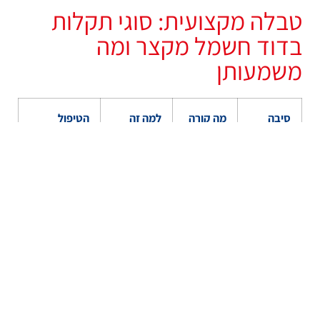
טבלה מקצועית: סוגי תקלות
בדוד חשמל מקצר ומה
משמעותן
סיבה
מה קורה
למה זה
הטיפול
לקצר
בפועל
מסוכן
המקצועי
בתוך
הדוד
נזילה
מים
סכנת
ניתוק חשמל
פנימית
פוגשים
התחשמלות
ואיתור/עצירת
חיבורים
ונזק לדוד
דליפה
חשמליים
גוף חימום
החיבור
מפסק קופץ
החלפת גוף
שרוף
החשמלי
ומים לא
חימום