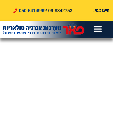
לתוכן
חייגו כעת:
050-5414999
09-8342753 /
עמוד הבית
דוד שמש
אזורי שירות
דוד חשמל
שירותים נוספים
טיפים ומאמרים
מערכות סולאריות