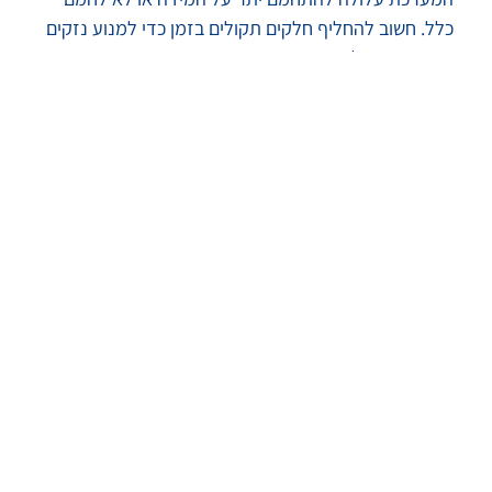
כלל. חשוב להחליף חלקים תקולים בזמן כדי למנוע נזקים
חמורים יותר למערכת.
בידוד תרמי למניעת איבוד
חום
בידוד הדוד וצנרת החיבור הם חלק מהותי בתחזוקה.
בידוד תקין מונע איבוד חום בזמן שהמים זורמים מהדוד
לברזים. כך אפשר לשמור על מים חמים לזמן ארוך יותר
ולחסוך באנרגיה. התקנת כיסוי תרמי לדוד והשגחה על
מצב הבידוד יכולים למנוע תקלות בחורף כאשר
הטמפרטורות צונחות.
תחזוקה שוטפת של דודי שמש