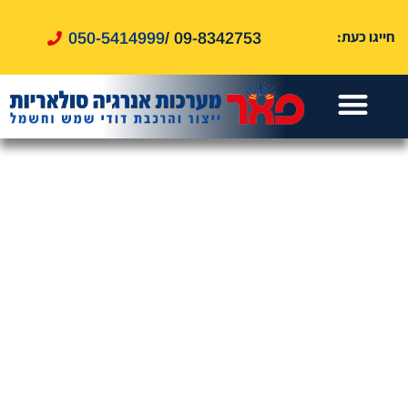
לתוכן
חייגו כעת:
050-5414999
09-8342753 /
עמוד הבית
דוד שמש
אזורי שירות
דוד חשמל
שירותים נוספים
טיפים ומאמרים
מערכות סולאריות