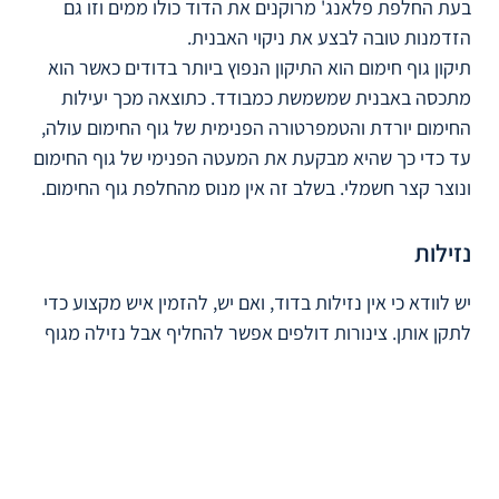
בעת החלפת פלאנג' מרוקנים את הדוד כולו ממים וזו גם
הזדמנות טובה לבצע את ניקוי האבנית.
תיקון גוף חימום הוא התיקון הנפוץ ביותר בדודים כאשר הוא
מתכסה באבנית שמשמשת כמבודד. כתוצאה מכך יעילות
החימום יורדת והטמפרטורה הפנימית של גוף החימום עולה,
עד כדי כך שהיא מבקעת את המעטה הפנימי של גוף החימום
ונוצר קצר חשמלי. בשלב זה אין מנוס מהחלפת גוף החימום.
נזילות
יש לוודא כי אין נזילות בדוד, ואם יש, להזמין איש מקצוע כדי
לתקן אותן. צינורות דולפים אפשר להחליף אבל נזילה מגוף
הדוד תגרור את החלפתו. הסיבה לנזילה של הדוד היא חימום
יתר שלו.
מה חשוב לדעת?